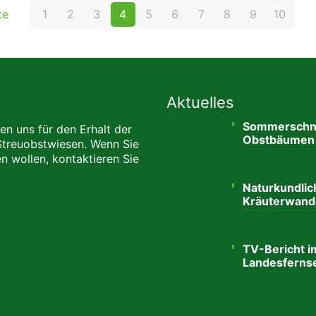
te
1
2
3
4
5
6
7
8
9
10
Aktuelles
Sommerschni
en uns für den Erhalt der
Obstbäumen
Streuobstwiesen. Wenn Sie
n wollen, kontaktieren Sie
Naturkundlic
Kräuterwand
TV-Bericht i
Landesferns