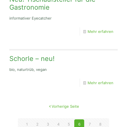
Gastronomie
informativer Eyecatcher
Mehr erfahren
Schorle – neu!
bio, naturtrüb, vegan
Mehr erfahren
Vorherige Seite
1
2
3
4
5
6
7
8