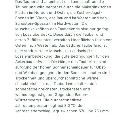
Das Tauberland ... umfasst die Landschaft um die
f
Tauber und wird begrenzt durch die Mainfränkischen
i
Platten im Norden und Osten, die Kocher-Jagst-
e
Ebenen im Süden, das Bauland im Westen und den
l
Sandstein-Spessart im Nordwesten. Die
d
Muschelkalkhöhen des Tauberlands sind nur gering
e
von Löss überdeckt. Diese durch die Tauber und
m
deren Zuflüsse stark zertalten Hochflächen fallen von
p
Osten nach Westen ab. Das östliche Tauberland ist
t
eine stark zertalte Muschelkalklandschaft mit
y
Lösslehmbedeckung, die gute Bedingungen für den
.
Ackerbau aufweist. Die Hänge des Taubertals sind
aufgrund der hohen Sonnenscheindauer für Obst-
und Weinbau geeignet. In den Sommermonaten sind
Trockenheit und überdurchschnittliche Wärme
charakteristisch, das Tauberland zählt zu den
sonnenscheinreichsten, trockensten und
wärmebegünstigsten Gegenden Baden-
Württembergs. Die durchschnittliche
Jahrestemperatur liegt bei 8,0 °C, der
Jahresniederschlag liegt zwischen 570 und 750 mm.