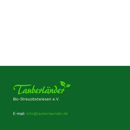
Bio-Streuobstwiesen e.V.
E-mail:
info@tauberlaender.de