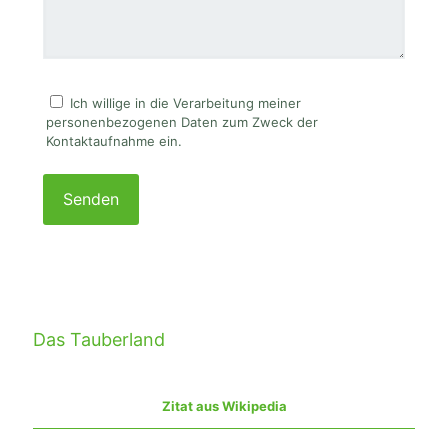
Ich willige in die Verarbeitung meiner
personenbezogenen Daten zum Zweck der
Kontaktaufnahme ein.
P
l
e
a
s
e
l
e
a
Das Tauberland
v
e
t
Zitat aus Wikipedia
h
i
s