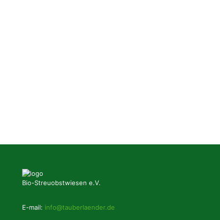
Bio-Streuobstwiesen e.V.
E-mail:
info@tauberlaender.de