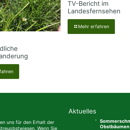
TV-Bericht im
Landesfernsehen
Mehr erfahren
dliche
anderung
fahren
Aktuelles
Sommerschni
en uns für den Erhalt der
Obstbäumen
Streuobstwiesen. Wenn Sie