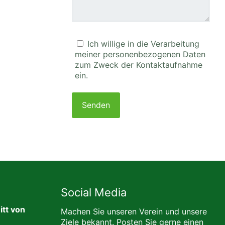
Ich willige in die Verarbeitung
meiner personenbezogenen Daten
zum Zweck der Kontaktaufnahme
ein.
Please
leave
this
field
empty.
Social Media
tt von
Machen Sie unseren Verein und unsere
Ziele bekannt. Posten Sie gerne einen