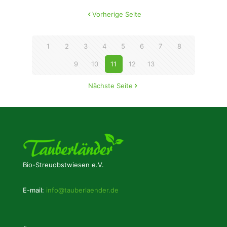
Vorherige Seite
1
2
3
4
5
6
7
8
9
10
11
12
13
Nächste Seite
Bio-Streuobstwiesen e.V.
E-mail:
info@tauberlaender.de