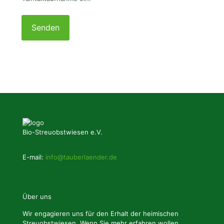
Please
leave
this
field
empty.
Bio-Streuobstwiesen e.V.
E-mail:
info@tauberlaender.de
Über uns
Wir engagieren uns für den Erhalt der heimischen
Streuobstwiesen. Wenn Sie mehr erfahren wollen,