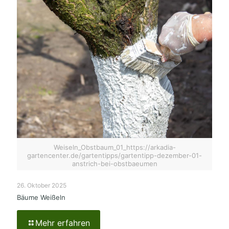
Weiseln_Obstbaum_01_https://arkadia-
gartencenter.de/gartentipps/gartentipp-dezember-01-
anstrich-bei-obstbaeumen
26. Oktober 2025
Bäume Weißeln
Mehr erfahren