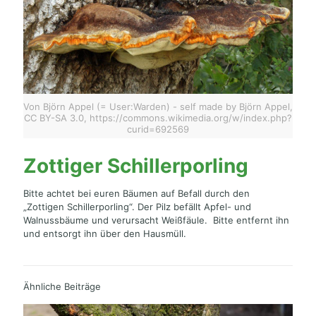
Von Björn Appel (= User:Warden) - self made by Björn Appel,
CC BY-SA 3.0, https://commons.wikimedia.org/w/index.php?
curid=692569
Zottiger Schillerporling
Bitte achtet bei euren Bäumen auf Befall durch den
„Zottigen Schillerporling“. Der Pilz befällt Apfel- und
Walnussbäume und verursacht Weißfäule. Bitte entfernt ihn
und entsorgt ihn über den Hausmüll.
Ähnliche Beiträge