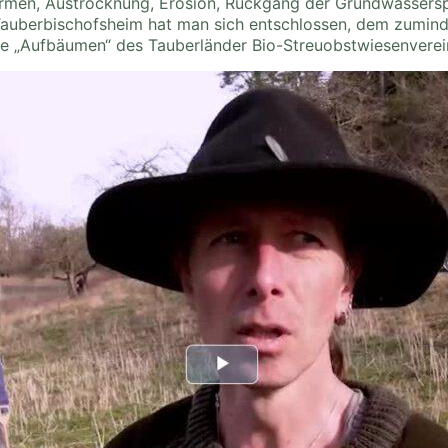
rmen, Austrocknung, Erosion, Rückgang der Grundwassersp
 Tauberbischofsheim hat man sich entschlossen, dem zumin
he „Aufbäumen“ des Tauberländer Bio-Streuobstwiesenverei