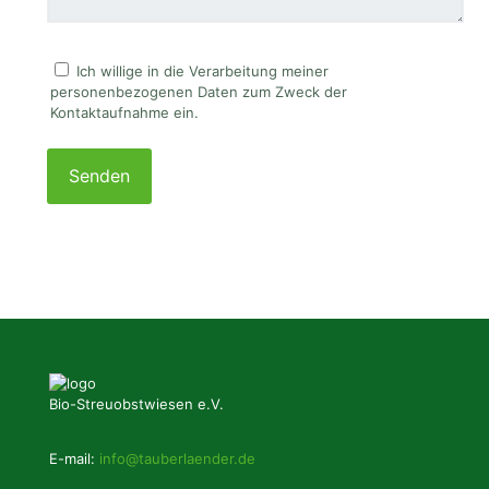
Ich willige in die Verarbeitung meiner
personenbezogenen Daten zum Zweck der
Kontaktaufnahme ein.
Please
leave
this
field
empty.
Bio-Streuobstwiesen e.V.
E-mail:
info@tauberlaender.de